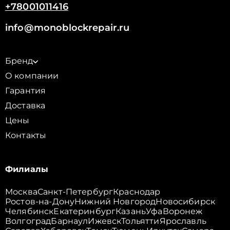
+78001011416
info@monoblockrepair.ru
Бренд
О компании
Гарантия
Доставка
Цены
Контакты
Филиалы
Москва
Санкт-Петербург
Краснодар
Ростов-на-Дону
Нижний Новгород
Новосибирск
Челябинск
Екатеринбург
Казань
Уфа
Воронеж
Волгоград
Барнаул
Ижевск
Тольятти
Ярославль