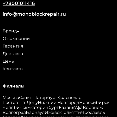
+78001011416
info@monoblockrepair.ru
Бренд
О компании
Гарантия
Доставка
Цены
Контакты
Филиалы
Москва
Санкт-Петербург
Краснодар
Ростов-на-Дону
Нижний Новгород
Новосибирск
Челябинск
Екатеринбург
Казань
Уфа
Воронеж
Волгоград
Барнаул
Ижевск
Тольятти
Ярославль