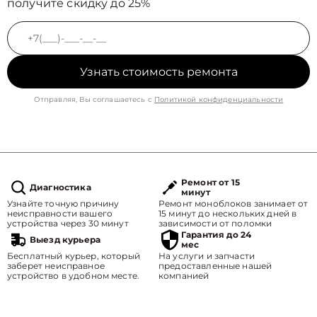
получите скидку до 25%
Узнать стоимость ремонта
Отправляя, Вы соглашаетесь с
Политикой конфиденциальности
Ремонт от 15
Диагностика
минут
Узнайте точную причину
Ремонт моноблоков занимает от
неисправности вашего
15 минут до нескольких дней в
устройства через 30 минут
зависимости от поломки
Гарантия до 24
Выезд курьера
мес
Бесплатный курьер, который
На услуги и запчасти
заберет неисправное
предоставленные нашей
устройство в удобном месте.
компанией